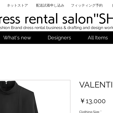
ネットストア
配送試着申し込み
フィッティング予約
ess rental salon''
shion Brand dress rental business & drafting and design wor
What's new
Designers
All Items
VALENTI
Pr
￥13,000
Clothing Size
*