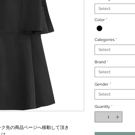
Select
Color
*
Categories
*
Select
Brand
*
Select
Gender
*
Select
Quantity
*
ンク先の商品ページへ移動して頂き
くは