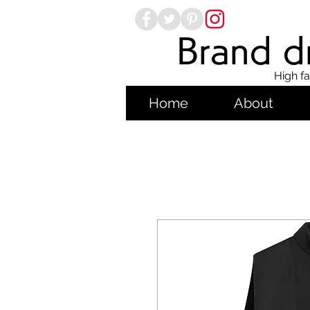
Brand dr
High fa
Home
About