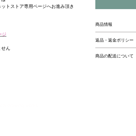
ネットストア専用ページへお進み頂き
。
商品情報
ページ
リンク先ページより
返品・返金ポリシー
ません
リンク先ページより
商品の配送について
リンク先ページより
ects drawing works