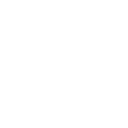
・Brand dress rental salon''SHIROTA''
Office:
1-1-1-1411
Chiba-Ichikawa-City
Ichikawaminami
272-0033
JAPAN
Tel:090-8642-9945
Email:
act_shirota@icloud.com