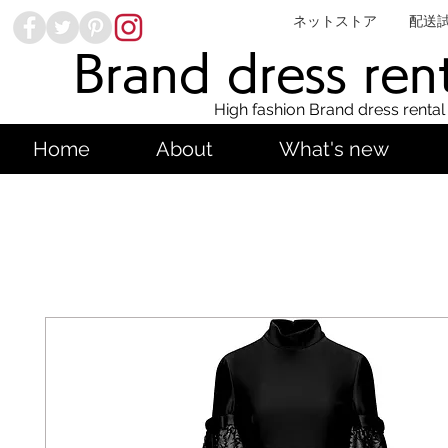
ネットストア
配送
Brand dress ren
High fashion Brand dress rental
Home
About
What's new