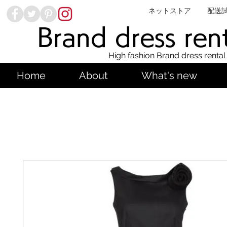
ネットストア
配送
Brand dress ren
High fashion Brand dress rental
Home
About
What's new