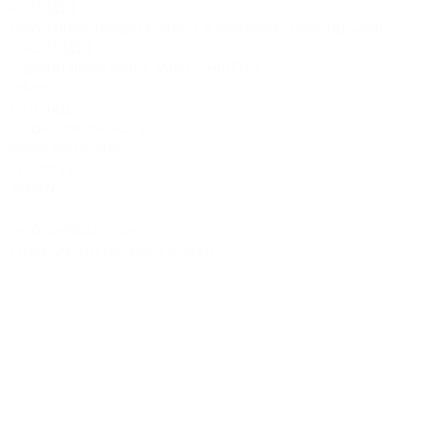
CTR設計
A
Brand dress rental business & Architects drawing works
・ACTR設計
・Brand dress rental salon''SHIROTA''
Office:
1-1-1-1411
Chiba-Ichikawa-City
Ichikawaminami
272-0033
JAPAN
Tel:090-8642-9945
Email:
act_shirota@icloud.com