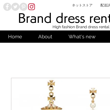
ネットストア
配送
Brand dress ren
High fashion Brand dress rental
Home
About
What's new