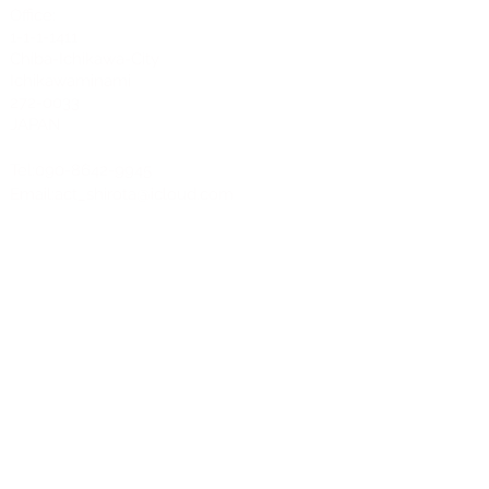
Office:
1-1-1-1411
Chiba-Ichikawa-City
Ichikawaminami
272-0033
JAPAN
Tel:090-8642-9945
Email:
act_shirota@icloud.com