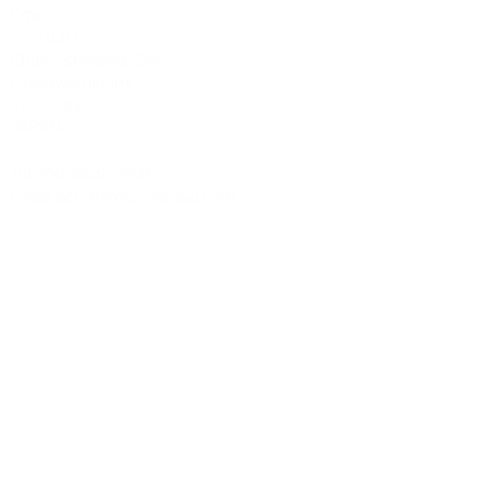
Office:
1-1-1-1411
Chiba-Ichikawa-City
Ichikawaminami
272-0033
JAPAN
Tel:090-8642-9945
Email:
act_shirota@icloud.com