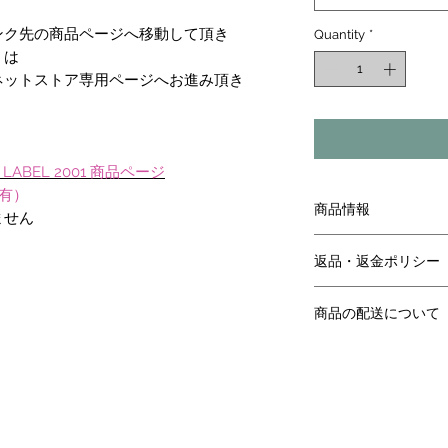
ンク先の商品ページへ移動して頂き
Quantity
*
くは
ネットストア専用ページへお進み頂き
。
OLD LABEL 2001 商品ページ
ト有）
商品情報
ません
リンク先ページより
返品・返金ポリシー
リンク先ページより
商品の配送について
リンク先ページより