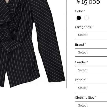
Pr
￥15,000
Color
*
Categories
*
Select
Brand
*
Select
Gender
*
Select
Pattern
*
Select
Clothing Size
*
Select