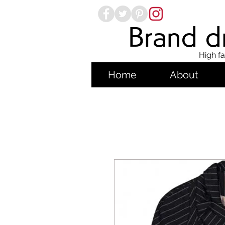
Brand dr
High fa
Home
About