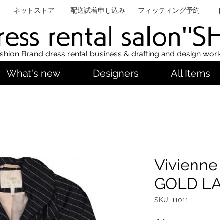
ネットストア
配送試着申し込み
フィッティング予約
ess rental salon''
shion Brand dress rental business & drafting and design wor
What's new
Designers
All Items
Vivienn
GOLD LA
SKU: 11011