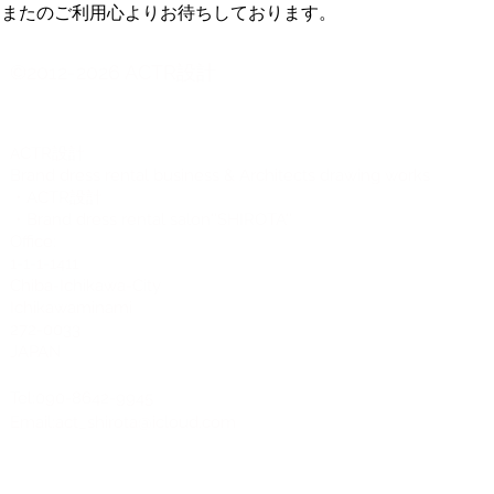
またのご利用心よりお待ちしております。
©2012-2026 ACTR設計
CTR設計
A
Brand dress rental business & Architects drawing works
・ACTR設計
・Brand dress rental salon''SHIROTA''
Office:
1-1-1-1411
Chiba-Ichikawa-City
Ichikawaminami
272-0033
JAPAN
Tel:090-8642-9945
Email:
act_shirota@icloud.com