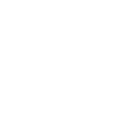
・ACTR設計
・Brand dress rental salon''SHIROTA''
Office:
1-1-1-1411
Chiba-Ichikawa-City
Ichikawaminami
272-0033
JAPAN
Tel:090-8642-9945
Email:
act_shirota@icloud.com