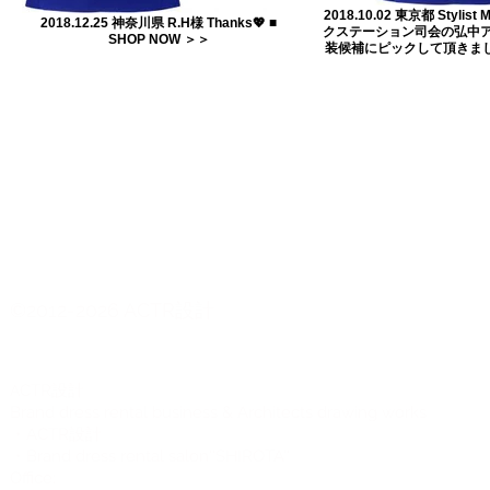
2018.10.02 東京都 Stylis
2018.12.25 神奈川県 R.H様 Thanks💖 ■
クステーション司会の弘中
SHOP NOW ＞＞
装候補にピックして頂きました。
©2012-2026 ACTR設計
CTR設計
A
Brand dress rental business & Architects drawing works
・ACTR設計
・Brand dress rental salon''SHIROTA''
Office: