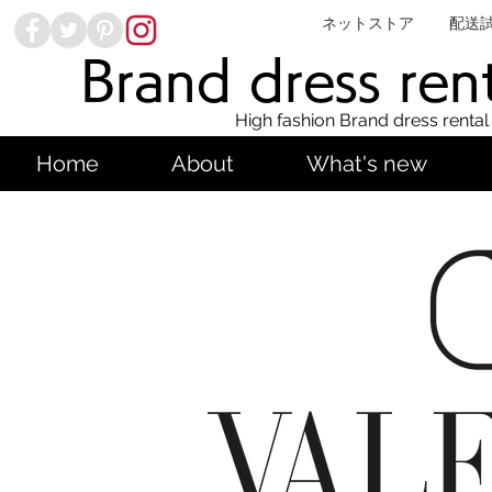
ネットストア
配送
Brand dress ren
High fashion Brand dress rental
Home
About
What's new