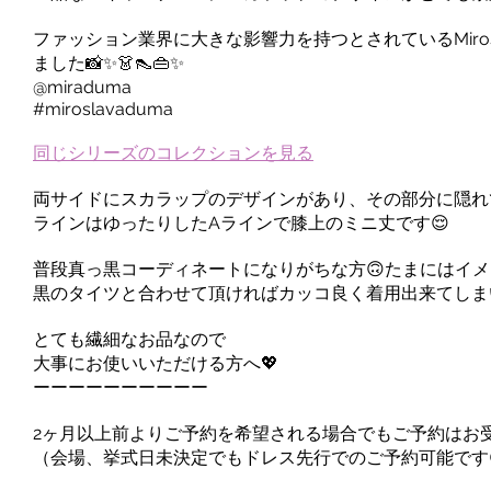
ファッション業界に大きな影響力を持つとされているMiros
ました📸✨👗👠👜✨
@miraduma
#miroslavaduma
同じシリーズのコレクションを見る
両サイドにスカラップのデザインがあり、その部分に隠れ
ラインはゆったりしたAラインで膝上のミニ丈です😌
普段真っ黒コーディネートになりがちな方🙃たまにはイ
黒のタイツと合わせて頂ければカッコ良く着用出来てしま
とても繊細なお品なので
大事にお使いいただける方へ💖
ーーーーーーーーーー
2ヶ月以上前よりご予約を希望される場合でもご予約はお
（会場、挙式日未決定でもドレス先行でのご予約可能です