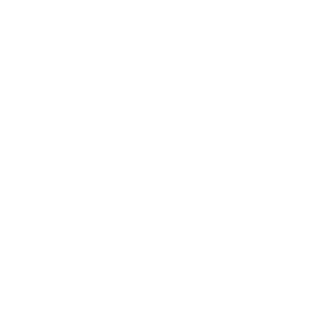
1-1-1-1411
Chiba-Ichikawa-City
Ichikawaminami
272-0033
JAPAN
Tel:090-8642-9945
Email:
act_shirota@icloud.com