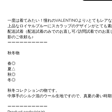
一度は着てみたい！憧れのVALENTINOより♪とてもレ
上品なロイヤルブルーにスカラップのデザインがとても素
配送試着（配送試着のみでのお直し可/訪問試着でのお直
影のご依頼も♪
ーーーーーーーーーー
秋冬物
春◎
夏△
秋◎
冬◎
秋冬コレクションの物です。
中厚手のシルク混のウール生地ですので、真夏の暑い時期
ーーーーーーーーーー
Product code:00120