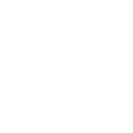
©2012-2026 ACTR設計
CTR設計
A
Brand dress rental business & Archit
・ACTR設計
・Brand dress rental salon''SHIROTA''