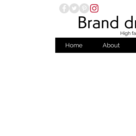
Brand dr
High fa
Home
About