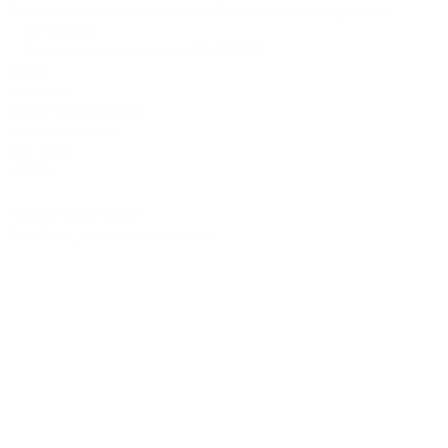
Brand dress rental business & Architects drawing works
・ACTR設計
・Brand dress rental salon''SHIROTA''
Office:
1-1-1-1411
Chiba-Ichikawa-City
Ichikawaminami
272-0033
JAPAN
Tel:090-8642-9945
Email:
act_shirota@icloud.com