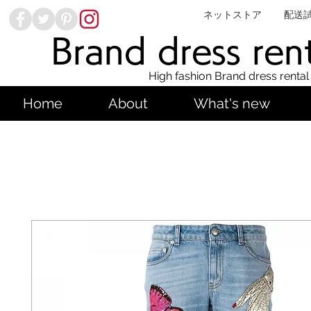
ネットストア
配送
Brand dress ren
High fashion Brand dress rental
Home
About
What's new