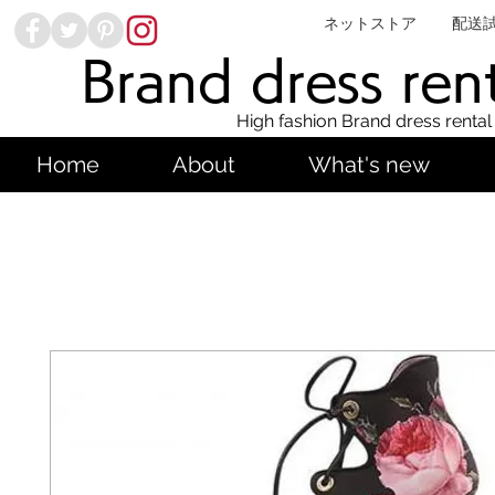
ネットストア
配送
Brand dress ren
High fashion Brand dress rental
Home
About
What's new