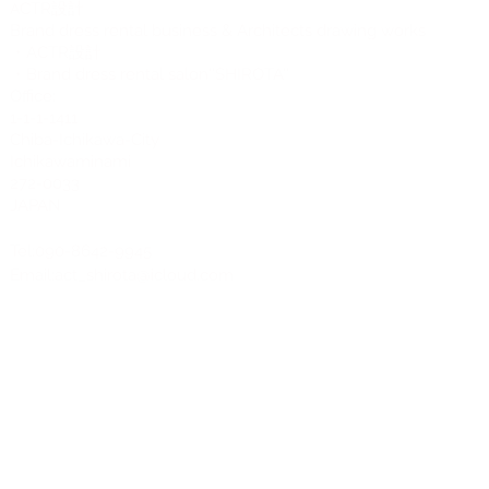
CTR設計
A
Brand dress rental business & Architects drawing works
・ACTR設計
・Brand dress rental salon''SHIROTA''
Office:
1-1-1-1411
Chiba-Ichikawa-City
Ichikawaminami
272-0033
JAPAN
Tel:090-8642-9945
Email:
act_shirota@icloud.com